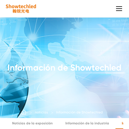
¡Variedad
y
variedad!
¡Showtechled
LED
pantalla
de
malla
al
aire
Información de Showtechled
libre
le
da
la
mejor
experiencia!
noticias
Información de Showtechled
Noticias de la exposición
Información de la industria
Info