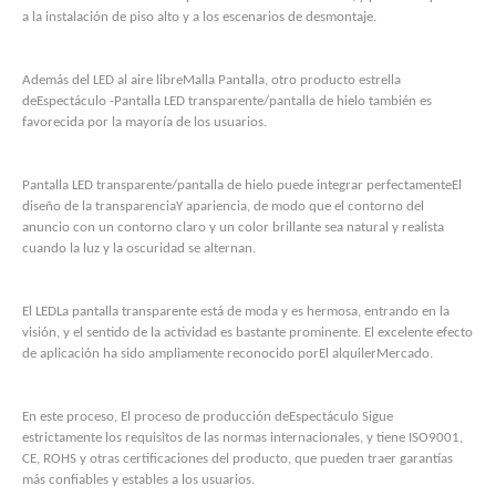
a la instalación de piso alto y a los escenarios de desmontaje.
Además del LED al aire libre
Malla
Pantalla, otro producto estrella
de
Espectáculo
-Pantalla LED transparente/pantalla de hielo también es
favorecida por la mayoría de los usuarios.
Pantalla LED transparente/pantalla de hielo puede integrar perfectamente
El
diseño de la transparencia
Y apariencia, de modo que el contorno del
anuncio con un contorno claro y un color brillante sea natural y realista
cuando la luz y la oscuridad se alternan.
El LED
La pantalla transparente está de moda y es hermosa, entrando en la
visión, y el sentido de la actividad es bastante prominente. El excelente efecto
de aplicación ha sido ampliamente reconocido por
El alquiler
Mercado.
En este proceso
, El proceso de producción de
Espectáculo
Sigue
estrictamente los requisitos de las normas internacionales, y tiene ISO9001,
CE, ROHS y otras certificaciones del producto, que pueden traer garantías
más confiables y estables a los usuarios.