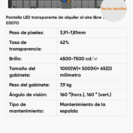
Ver los detalles
Pantalla LED transparente de alquiler al aire libre T-pro
0307O
Paso de píxeles:
3,91-7,81mm
Tasa de
42%
transparencia:
Brillo:
4500-7500 cd/㎡
Tamaño del
1000(W)× 500(H)× 65(D)
gabinete:
milímetro
Peso del gabinete:
7,9 kg
Ángulo de visión:
160 °(horz.), 160 ° (vert.)
Tipo de
Mantenimiento de la
mantenimiento:
espalda