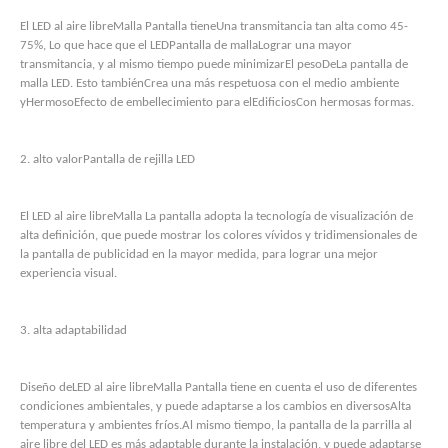
El LED al aire libre
Malla
Pantalla tiene
Una transmitancia tan alta como 45-
75
%, Lo que hace que el LED
Pantalla de malla
Lograr una mayor
transmitancia, y al mismo tiempo puede minimizar
El peso
De
La pantalla de
malla LED. Esto también
Crea una más respetuosa con el medio ambiente
y
Hermoso
Efecto de embellecimiento para el
Edificios
Con hermosas formas.
2. alto valor
Pantalla de rejilla LED
El LED al aire libre
Malla
La pantalla adopta la tecnología de visualización de
alta definición, que puede mostrar los colores vívidos y tridimensionales de
la pantalla de publicidad en la mayor medida, para lograr una mejor
experiencia visual.
3. alta adaptabilidad
Diseño de
LED al aire libre
Malla
Pantalla tiene en cuenta el uso de diferentes
condiciones ambientales, y puede adaptarse a los cambios en diversos
Alta
temperatura y ambientes fríos.
Al mismo tiempo, la pantalla de la parrilla al
aire libre del LED es más adaptable durante la instalación, y puede adaptarse