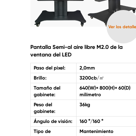
Ver los detall
Pantalla Semi-al aire libre M2.0 de la
ventana del LED
Paso del pixel:
2,0mm
Brillo:
3200cb/㎡
Tamaño del
640(W)× 800(H)× 60(D)
gabinete:
milímetro
Peso del
36kg
gabinete:
Ángulo de visión:
160 °/160 °
Tipo de
Mantenimiento