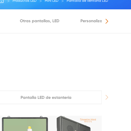
Productos LED
Mini LED
Pantalla de ventana LED
Otras pantallas, LED
Personalización de la pan
Pantalla LED de estantería