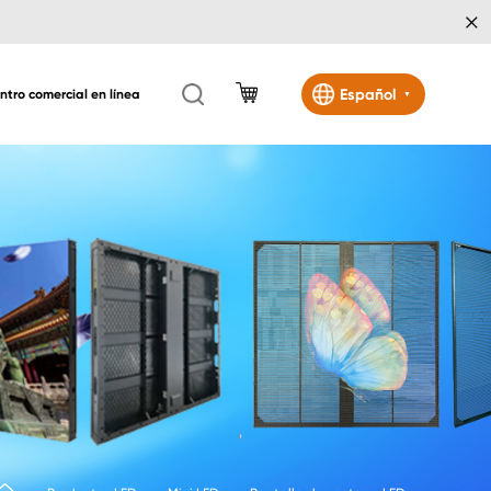
×
Español
ntro comercial en línea
▼