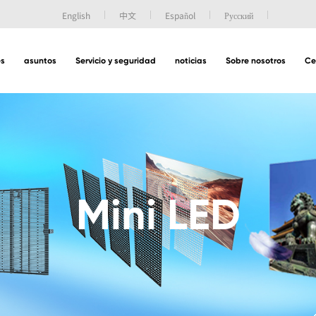
English
中文
Español
Русский
es
asuntos
Servicio y seguridad
noticias
Sobre nosotros
Ce
Mini LED