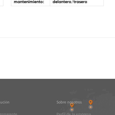
mantenimiento:
delantero/trasero
lución
Sobre nosotros
ansparente
Perfil de la empresa