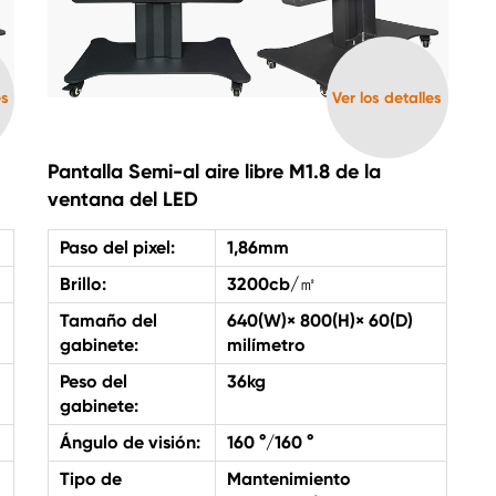
es
Ver los detalles
Pantalla Semi-al aire libre M1.8 de la
ventana del LED
Paso del pixel:
1,86mm
Brillo:
3200cb/㎡
Tamaño del
640(W)× 800(H)× 60(D)
gabinete:
milímetro
Peso del
36kg
gabinete:
Ángulo de visión:
160 °/160 °
Tipo de
Mantenimiento