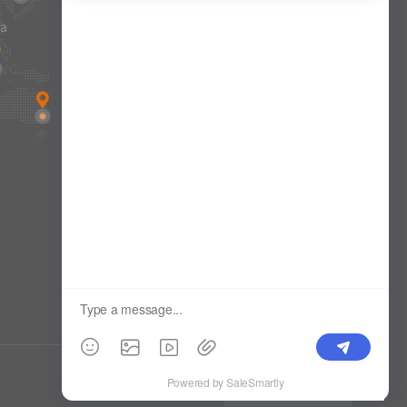
va
enlaces