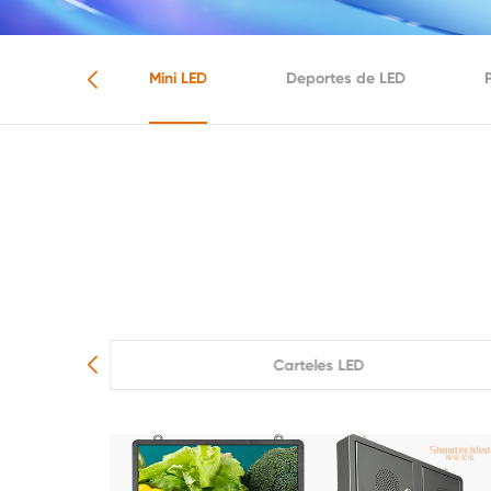
ler de LED
Mini LED
Deportes de LED
Carteles LED