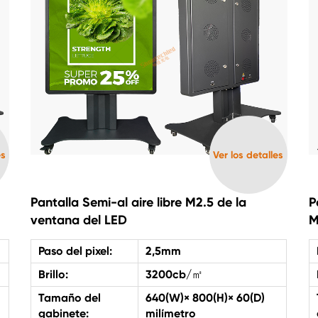
es
Ver los detalles
Pantalla Semi-al aire libre M2.5 de la
P
ventana del LED
M
Paso del pixel:
2,5mm
Brillo:
3200cb/㎡
Tamaño del
640(W)× 800(H)× 60(D)
gabinete:
milímetro