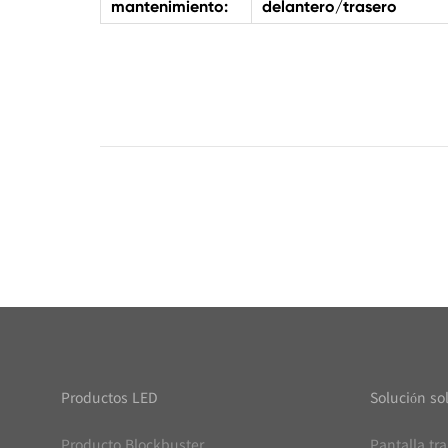
mantenimiento:
delantero/trasero
Productos LED
Solución so
Producto Blockbuster
Pantalla tr