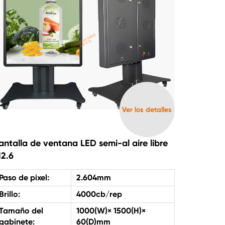
Ver los detalles
antalla de ventana LED semi-al aire libre
2.6
Paso de pixel:
2.604mm
Brillo:
4000cb/rep
Tamaño del
1000(W)× 1500(H)×
gabinete:
60(D)mm