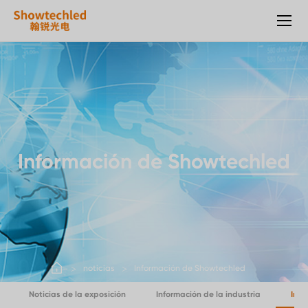
Pantalla
de
alquiler
del
LED
Información de Showtechled
noticias
Información de Showtechled
Noticias de la exposición
Información de la industria
Info