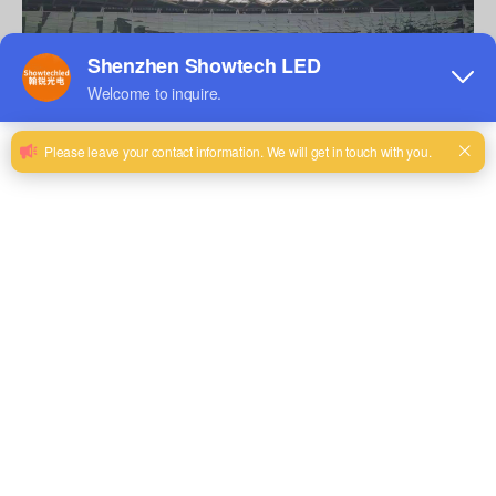
Siguiente,
Nos adentraremos en este tema y revelaremos las maravillas
de
Pantalla de alquiler del LED
S.
Averigüemos lo que es
Pantalla de alquiler del LED
. En términos generales,
consiste en una gran cantidad de matriz de puntos LED transparente, que
puede reproducir imágenes y videos como pantallas ordinarias.