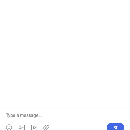
China's High Quality Mesh LED Display Supplier. ©2025
Showtechled. All Rights Reserved.
Mapa del sitio
|
Política de privacidad
×
Showtechled Tel / WhatsApp: 86 184
Bienvenido a llamar
7561 2012