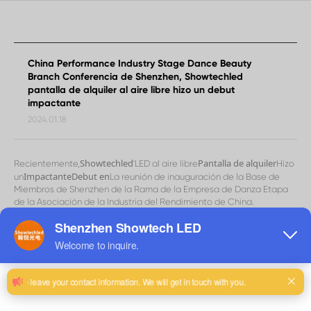
impactante
China Performance Industry Stage Dance Beauty
Branch Conferencia de Shenzhen, Showtechled
pantalla de alquiler al aire libre hizo un debut
impactante
2024.01.18
Showtechled
Pantalla de alquiler
Recientemente,
'LED al aire libre
Hizo
Impactante
Debut en
un
La reunión de inauguración de la Base de
Miembros de Shenzhen de la Rama de la Empresa de Danza Etapa
de la Asociación de la Industria del Rendimiento de China.