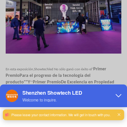
Primer
En esta exposición,
Showtechled
No sólo ganó con éxito el"
Premio
Para el progreso de la tecnología del
producto
""
Y
Primer Premio
De Excelencia en Propiedad
""
Intelectual
""
Premio Disp a la Innovación en
Y el
""
Aplicaciones Comerciales
""
Emitido por la Asociación de Equipos de
Artes Escénicas de China
, Se convirtió
Un LED al aire libre El líder en la
pantalla de alquiler
Industria