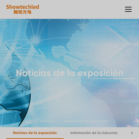
Pantalla
de
alquiler
al
aire
libre
del
LED
Noticias de la exposición
noticias
Noticias de la exposición
Noticias de la exposición
Información de la industria
Info