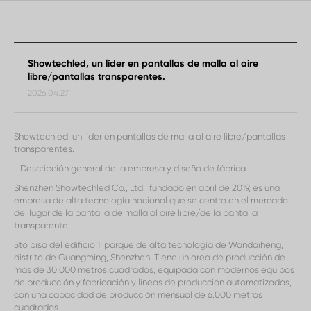
Showtechled, un líder en pantallas de malla al aire
libre/pantallas transparentes.
2026.04.27
Showtechled, un líder en pantallas de malla al aire libre/pantallas
transparentes.
I. Descripción general de la empresa y diseño de fábrica
Shenzhen Showtechled Co., Ltd., fundado en abril de 2019, es una
empresa de alta tecnología nacional que se centra en el mercado
del lugar de la pantalla de malla al aire libre/de la pantalla
transparente.
5to piso del edificio 1, parque de alta tecnología de Wandaiheng,
distrito de Guangming, Shenzhen. Tiene un área de producción de
más de 30.000 metros cuadrados, equipada con modernos equipos
de producción y fabricación y líneas de producción automatizadas,
con una capacidad de producción mensual de 6.000 metros
cuadrados.