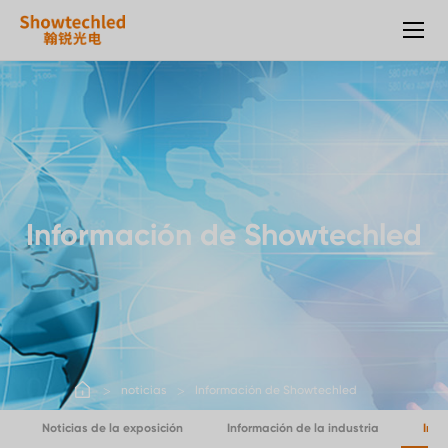
Showtechled,
un
líder
en
pantallas
de
malla
al
aire
libre/pantallas
Información de Showtechled
transparentes.
noticias
Información de Showtechled
Noticias de la exposición
Información de la industria
Info