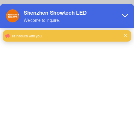
El diseño de fábrica incluye un centro de I + D de productos y un
taller de producción que comprende: "área de envejecimiento del
producto terminado, área de dispensación de pegamento, sala de
montaje de chips, área de ensamblaje, área de prueba de alta y
baja temperatura, área de envejecimiento del módulo, área de
prueba de pulverización de agua, área de visualización del
producto terminado, y área de depuración y mantenimiento". El
almacén comprende: “área de la materia prima, área
semielaborada del producto, área accesoria, y área del producto
final”, formando un lazo cerrado completo de las materias primas a
los productos finales para la pantalla de malla al aire libre/la
pantalla transparente.
II. Productos principales y base de producción
Base de la producción de la pantalla de malla 1. Outdoor
Las pantallas de malla al aire libre de Showtechled, representadas
por la serie de C, ofrecen un diseño modular, apoyan mantenimiento
delantero y trasero, y se jacten la ventilación ultraalta, el alto brillo (²
de 5000-15000 cd/²), y los grados impermeables IP65/IP66. Su base
de producción está equipada con maquinaria automatizada que
realiza un monitoreo en tiempo real a nivel de milisegundos de la
soldadura de chips LED, la uniformidad del llenado coloidal y la