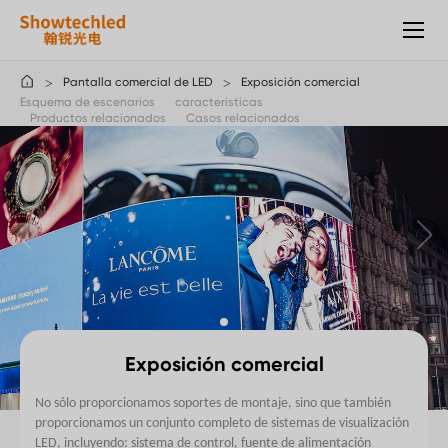
Solución:
pantalla
comercial
Pantalla comercial de LED
Exposición comercial
Esquema de escenarios
características
Productos relacionados
Casos relacionados
Exposición comercial
No sólo proporcionamos soportes de montaje, sino que también
proporcionamos un conjunto completo de sistemas de visualización
LED, incluyendo: sistema de control, fuente de alimentación