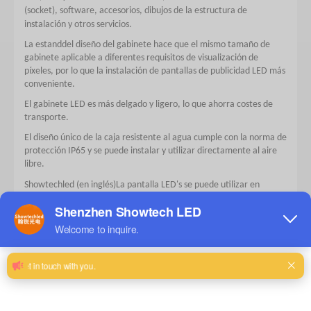
(socket), software, accesorios, dibujos de la estructura de
instalación y otros servicios.
La estanddel diseño del gabinete hace que el mismo tamaño de
gabinete aplicable a diferentes requisitos de visualización de
píxeles, por lo que la instalación de pantallas de publicidad LED más
conveniente.
El gabinete LED es más delgado y ligero, lo que ahorra costes de
transporte.
El diseño único de la caja resistente al agua cumple con la norma de
protección IP65 y se puede instalar y utilizar directamente al aire
libre.
Showtechled (en inglés)
La pantalla LED's se puede utilizar en
diferentes zonas climáticas de todo el mundo. Los rangde
i
i
temperatura de funcionamiento de -30
C a 60
C. nuestros
gabinetes tienen buenas propiedades a prueba de humedad y
resistentes a la corrosión, por lo que los productos pueden incluso
ser utilizados en alta humedad y alta salinidad por el mar utilizado
en el ambiente de aire.
El brillo de la pantalla LED exterior es superior a 6000cd/M2, que es
adecuado para diferentes entornos de instalación. En términos de