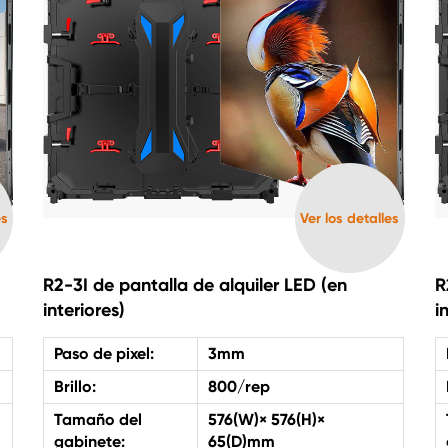
es
Ver los detalles
R2-3I de pantalla de alquiler LED (en
R
interiores)
i
Paso de pixel:
3mm
Brillo:
800/rep
Tamaño del
576(W)× 576(H)×
gabinete:
65(D)mm