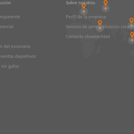
lución
Sobre nosotros
ansparente
Perfil de la empresa
mercial
Servicio de personalización creati
Contacto showtechled
ón del escenario
eventos deportivos
 sin gafas