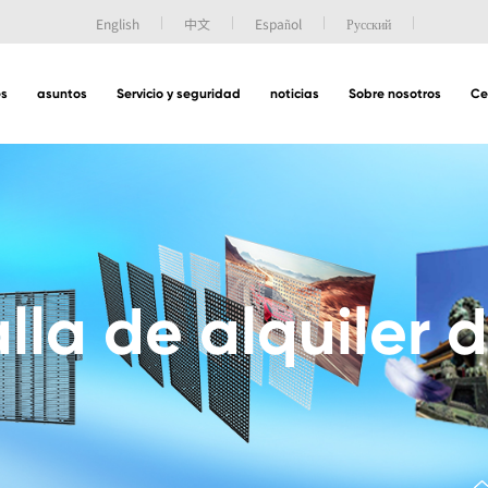
English
中文
Español
Русский
es
asuntos
Servicio y seguridad
noticias
Sobre nosotros
Ce
lla de alquiler 