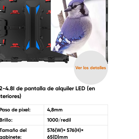
Ver los detalles
2-4.8I de pantalla de alquiler LED (en
nteriores)
Paso de pixel:
4,8mm
Brillo:
1000/redil
Tamaño del
576(W)× 576(H)×
gabinete:
65(D)mm