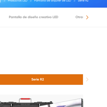
Productos LED
Pantalla de alquiler de LED
Serie R2
Pantalla de diseño creativo LED
Otras pantallas, LE
Serie R2