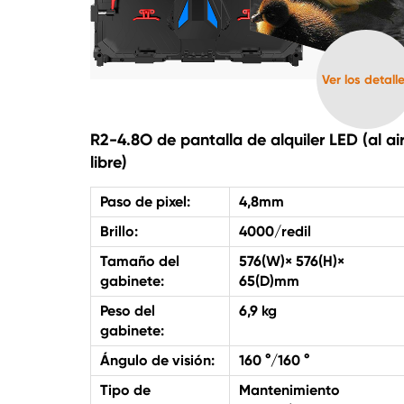
Ver los detall
R2-4.8O de pantalla de alquiler LED (al ai
libre)
Paso de pixel:
4,8mm
Brillo:
4000/redil
Tamaño del
576(W)× 576(H)×
gabinete:
65(D)mm
Peso del
6,9 kg
gabinete:
Ángulo de visión:
160 °/160 °
Tipo de
Mantenimiento