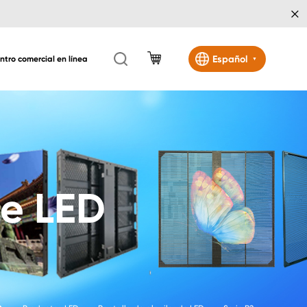
×
Español
ntro comercial en línea
▼
de LED