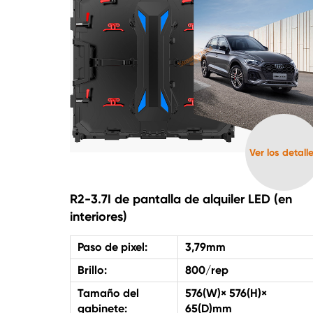
Ver los detall
R2-3.7I de pantalla de alquiler LED (en
interiores)
Paso de pixel:
3,79mm
Brillo:
800/rep
Tamaño del
576(W)× 576(H)×
gabinete:
65(D)mm