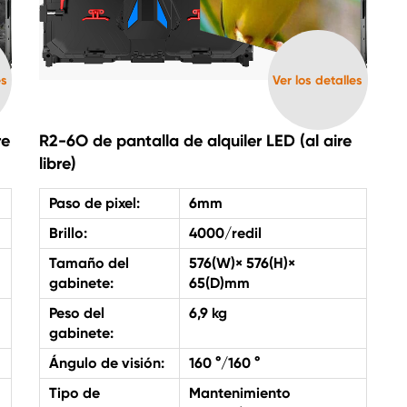
es
Ver los detalles
re
R2-6O de pantalla de alquiler LED (al aire
libre)
Paso de pixel:
6mm
Brillo:
4000/redil
Tamaño del
576(W)× 576(H)×
gabinete:
65(D)mm
Peso del
6,9 kg
gabinete:
Ángulo de visión:
160 °/160 °
Tipo de
Mantenimiento