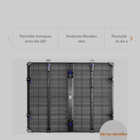
Pantalla transpar
Producto Blockbu
Pantalla LED ah
ente de LED
ster
ro de energía
Ver los detalles