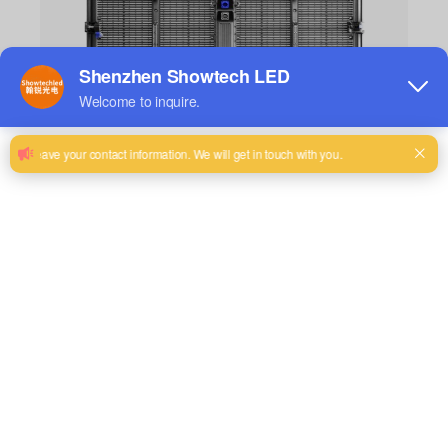
Ver los detalles
Alquiler al aire libre T-pro V5 0307
Paso del pixel:
3,91-7,81mm
Tasa de
35%
transparencia:
Brillo:
4500cd/㎡
Tamaño del
1000(W)× 1000(H)× 82(D)
gabinete:
milímetro
Peso del
15,8 kg