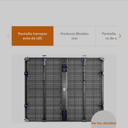
Pantalla transpar
Producto Blockbu
Pantalla LED ah
ente de LED
ster
ro de energía
Ver los detalles