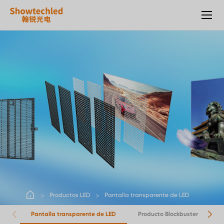
Pantalla
transparente
de
LED
Productos LED
Pantalla transparente de LED
Pantalla transparente de LED
Producto Blockbuster
P