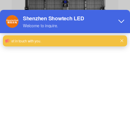
Ver los detalles
Alquiler al aire libre T-pro V5 0307
Paso del pixel:
3,91-7,81mm
Tasa de
35%
transparencia:
Brillo:
4500cd/㎡
Tamaño del
1000(W)× 1000(H)× 82(D)
gabinete:
milímetro
Peso del
15,8 kg