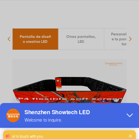
Personalización
Pantalla de diseñ
áfic
Otras pantallas,
e la pantalla c
o creativo LED
LED
forma
Ver los detalles