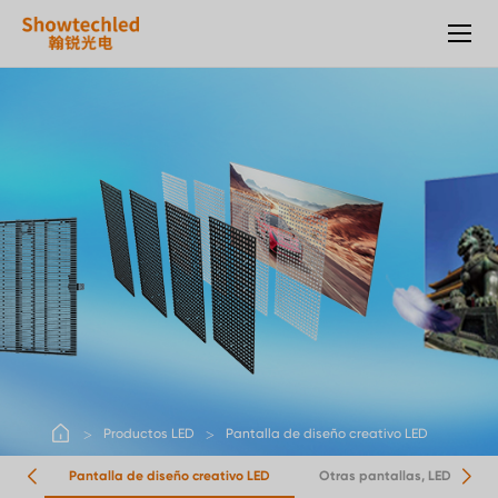
Pantalla
de
diseño
creativo
LED
Productos LED
Pantalla de diseño creativo LED
 LED
Pantalla de diseño creativo LED
Otras pantallas, LED